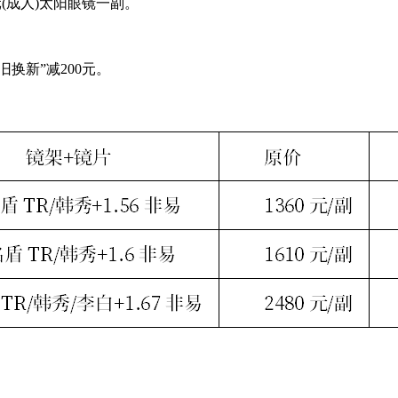
元(成人)太阳眼镜一副。
换新”减200元。