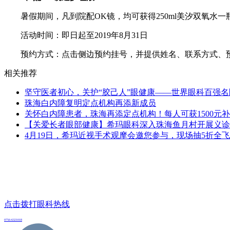
暑假期间，凡到院配OK镜，均可获得250ml美汐双氧水一
活动时间：即日起至2019年8月31日
预约方式：点击侧边预约挂号，并提供姓名、联系方式、预约项目
相关推荐
坚守医者初心，关护“胶己人”眼健康——世界眼科百强
珠海白内障复明定点机构再添新成员
关怀白内障患者，珠海再添定点机构！每人可获1500元
【关爱长者眼部健康】希玛眼科深入珠海鱼月村开展义诊
4月19日，希玛近视手术观摩会邀您参与，现场抽5折全
点击拨打眼科热线
0756-6321018