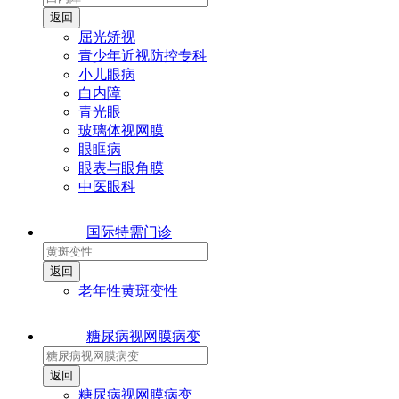
屈光矫视
青少年近视防控专科
小儿眼病
白内障
青光眼
玻璃体视网膜
眼眶病
眼表与眼角膜
中医眼科
国际特需门诊
老年性黄斑变性
糖尿病视网膜病变
糖尿病视网膜病变