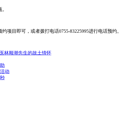
瓶。
即可，或者拨打电话0755-83225995进行电话预约。
名医林顺潮先生的故土情怀
补助
活动
飞秒