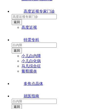
高度近视专家门诊
高度近视
特需专科
小儿白内障
小儿白化病
马凡综合征
葡萄膜炎
多焦点晶体
就医指南