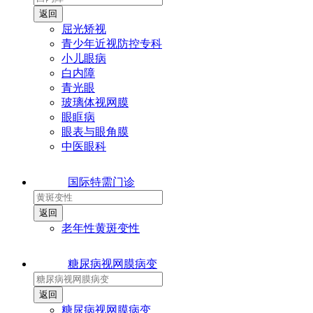
屈光矫视
青少年近视防控专科
小儿眼病
白内障
青光眼
玻璃体视网膜
眼眶病
眼表与眼角膜
中医眼科
国际特需门诊
老年性黄斑变性
糖尿病视网膜病变
糖尿病视网膜病变