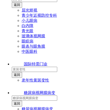
屈光矫视
青少年近视防控专科
小儿眼病
白内障
青光眼
玻璃体视网膜
眼眶病
眼表与眼角膜
中医眼科
国际特需门诊
老年性黄斑变性
糖尿病视网膜病变
糖尿病视网膜病变