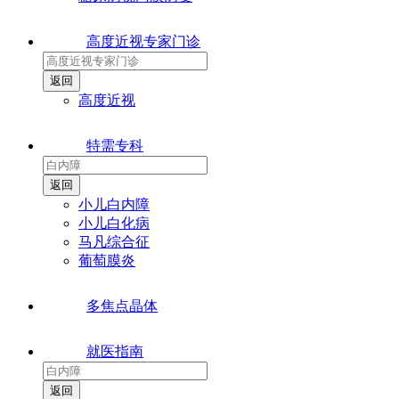
高度近视专家门诊
高度近视
特需专科
小儿白内障
小儿白化病
马凡综合征
葡萄膜炎
多焦点晶体
就医指南