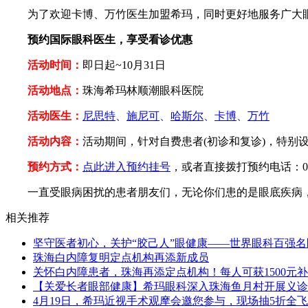
为了欢迎卡博、万竹医生加盟希玛，同时更好地服务广大眼病
预约国际眼科医生，享受看诊优惠
活动时间：
即日起~10月31日
活动地点：
珠海希玛林顺潮眼科医院
活动医生：
尼思特
、
施尼可
、
哈斯尔
、
卡博
、
万竹
活动内容：
活动期间，针对自费患者(初诊和复诊)，特别
预约方式：
点此进入预约挂号
，或者直接拨打预约电话：0755-
一直受眼病困扰的患者朋友们，无论你们患的是眼底疾病，
相关推荐
坚守医者初心，关护“胶己人”眼健康——世界眼科百强
珠海白内障复明定点机构再添新成员
关怀白内障患者，珠海再添定点机构！每人可获1500元
【关爱长者眼部健康】希玛眼科深入珠海鱼月村开展义诊
4月19日，希玛近视手术观摩会邀您参与，现场抽5折全