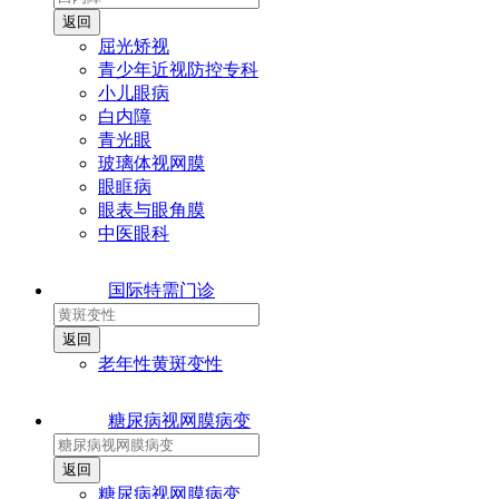
屈光矫视
青少年近视防控专科
小儿眼病
白内障
青光眼
玻璃体视网膜
眼眶病
眼表与眼角膜
中医眼科
国际特需门诊
老年性黄斑变性
糖尿病视网膜病变
糖尿病视网膜病变