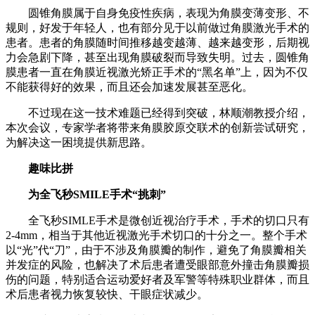
圆锥角膜属于自身免疫性疾病，表现为角膜变薄变形、不
规则，好发于年轻人，也有部分见于以前做过角膜激光手术的
患者。患者的角膜随时间推移越变越薄、越来越变形，后期视
力会急剧下降，甚至出现角膜破裂而导致失明。过去，圆锥角
膜患者一直在角膜近视激光矫正手术的“黑名单”上，因为不仅
不能获得好的效果，而且还会加速发展甚至恶化。
不过现在这一技术难题已经得到突破，林顺潮教授介绍，
本次会议，专家学者将带来角膜胶原交联术的创新尝试研究，
为解决这一困境提供新思路。
趣味比拼
为全飞秒SMILE手术“挑刺”
全飞秒SIMLE手术是微创近视治疗手术，手术的切口只有
2-4mm，相当于其他近视激光手术切口的十分之一。整个手术
以“光”代“刀”，由于不涉及角膜瓣的制作，避免了角膜瓣相关
并发症的风险，也解决了术后患者遭受眼部意外撞击角膜瓣损
伤的问题，特别适合运动爱好者及军警等特殊职业群体，而且
术后患者视力恢复较快、干眼症状减少。