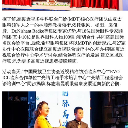
据了解,高度近视多学科联合门诊(MDT)核心医疗团队由亚太
眼科领军人之一的林顺潮教授领衔,依托张风、杨阳、袁俊
彦、Dr.Nishant Radke等集团专家优势,与18位国际眼科专家顾
问团(其中10位是世界眼科人物100强 )密切合作,共同搭建国际
名医会诊平台.后续,希玛眼科集团将以MDT的创新形式,与27家
协作中心医院联合建立高度近视联合诊疗中心,举办4期高度近
视联合诊疗中心学术研讨会,结合远程医疗的发展,建立区域医
疗联盟,为更多高度近视患者摆脱烦恼.
活动当天,"中国民族卫生协会近视精准防治临床中心""EVO
ICL临床合作单位""亮睛工程手术培训中心""亮睛工程远程会
诊培训中心"同步揭牌,标志着昆明眼健康发展迈向新的台阶.