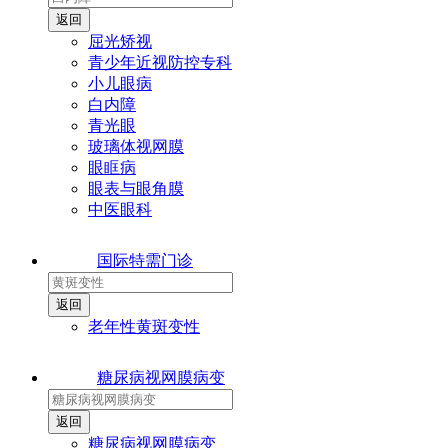
屈光矫视
青少年近视防控专科
小儿眼病
白内障
青光眼
玻璃体视网膜
眼眶病
眼表与眼角膜
中医眼科
国际特需门诊
老年性黄斑变性
糖尿病视网膜病变
糖尿病视网膜病变