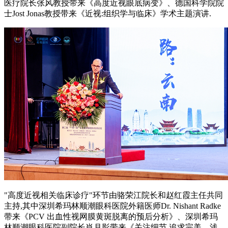
医疗院长张风教授带来《高度近视眼底病变》、德国科学院院
士Jost Jonas教授带来《近视:组织学与临床》学术主题演讲.
"高度近视相关临床诊疗"环节由骆荣江院长和赵红霞主任共同
主持,其中深圳希玛林顺潮眼科医院外籍医师Dr. Nishant Radke
带来《PCV 出血性视网膜黄斑脱离的预后分析》、深圳希玛
林顺潮眼科医院副院长肖月影带来《关注细节,追求完美—浅