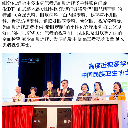
细分化,造福更多眼病患者,"高度近视多学科联合门诊
(MDT)"正式落地昆明眼科医院,该门诊将凭借"细""精""专"的
特点,联合屈光科、眼底病科、白内障专科、斜视与小儿眼
科、近视防控专科、角膜及眼表专科、青光眼、视光学科等,
为高度近视患者提供"量眼定制"的个性化诊疗服务,在屈光度
矫正的同时,密切关注患者的视功能、眼压以及眼底等方面的
全面检查,减少高度近视并发症的发生,提高患者视觉质量,延长
患者视觉寿命.