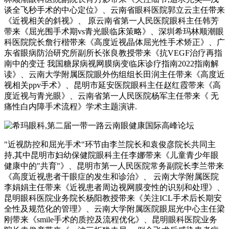
谈全飞秒手术的中心定位》、云南省眼科医院郭立云主任带来
《近视相关的斜视》、 原云南省第一人民医院眼科主任韩芳
带来《屈光围手术期vs青光眼临床策略》、深圳希玛林顺潮眼
科医院院长詹行楷带来《高度近视晶体屈光性手术矫正》、广
东省眼病防治研究所副所长张良教授带来《抗VEGF治疗再指
南中的变迁 我国糖尿病视网膜病变临床诊疗指南2022指南解
读》、云南大学附属医院眼外伤组组长田润主任带来《高度近
视相关ppv手术》、昆明市延安医院眼科主任赵红霞带来《高
度近视与青光眼》、云南省第一人民医院杨军主任带来《 无
痛性白内障手术流程》学术主题演讲.
"近视防控和屈光手术"环节由李兰院长和袁俊彦院长共同主
持,其中昆明市妇幼保健院眼科主任李娜带来《儿童青少年眼
健康中的"共育"》、昆明市第一人民医院常务副院长李兰带来
《高度近视患者干眼症的发生和诊治》、 云南大学附属医院
李娟娟主任带来《近视患者周边视网膜变性的识别和处理》、
昆明眼科医院业务院长杨阳教授带来《关注ICL手术后长期安
全性及规范化的管理》、云南大学附属医院眼屈光中心主任梁
刚带来《smile手术的质控及流程优化》、昆明眼科医院业务