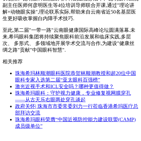
副主任医师何彦明医生等4位培训导师联合开课,通过"理论讲
解+动物眼实操",理论联系实际,帮助来自云南省近50名基层医
生更好吸收掌握白内障手术技巧.
至此,第二届"一带一路"云南眼健康国际高峰论坛圆满落幕.未
来,希玛眼科集团将持续聚焦眼科前沿发展和临床实践,多层
次、 多形式、 多领域地开展学术交流与合作,为建设"健康丝
绸之路"贡献"中国眼科智慧".
相关推荐
珠海希玛林顺潮眼科医院恭贺林顺潮教授和超20位中国
眼科专家入选第二届“亚太眼科百强榜”
激光近视手术和ICL安全吗？哪种更值得做？
珠海希玛眼科：守护视力健康，专业修复视网膜穿孔
——从古天乐右眼两处穿孔谈起
政府关怀| 珠海市市委常委刘力一行莅临香港希玛医疗总
部拜访交流
珠海希玛眼科荣膺“中国近视防控能力建设联盟(CAMP)
成员级单位”