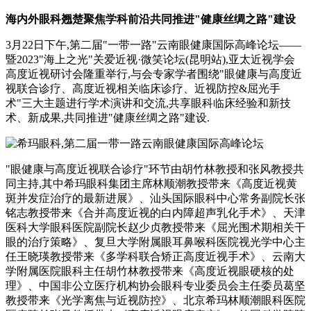
海内外眼科翘楚聚焦学科前沿共同推进"健康丝绸之路"建设
3月22日下午,第二届"一带一路"云南眼健康国际高峰论坛——
暨2023"海上之光"关爱近视·微笑论坛(昆明站),亚太近视学会
高度近视研讨会隆重举行,与会专家学者围绕"眼健康与高度近
视联合诊疗、高度近视相关临床诊疗、近视防控&屈光手
术"三大主题进行学术演讲和交流,共享眼科临床经验和新技
术、新成果,共同推进"健康丝绸之路"建设.
"眼健康与高度近视联合诊疗"环节由胡竹林教授和张风教授共
同主持,其中希玛眼科集团主席林顺潮教授带来《高度近视黄
斑并发症治疗的最新进展》、汕头国际眼科中心常务副院长张
铭志教授带来《合并高度近视的白内障超声乳化手术》、天津
医科大学眼科医院副院长赵少贞教授带来《屈光围术期相关干
眼的治疗策略》、复旦大学附属眼耳鼻喉科医院视光学中心主
任王晓瑛教授带来《多学科联合矫正高度近视手术》、云南大
学附属医院眼科主任胡竹林教授带来《高度近视眼硬核的处
理》、中国非公立医疗机构协会眼科专业委员会主任委员葛坚
教授带来《光学离焦与近视防控》、北京希玛林顺潮眼科医院