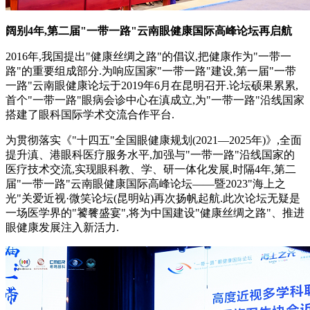
阔别4年,第二届"一带一路"云南眼健康国际高峰论坛再启航
2016年,我国提出"健康丝绸之路"的倡议,把健康作为"一带一
路"的重要组成部分.为响应国家"一带一路"建设,第一届"一带
一路"云南眼健康论坛于2019年6月在昆明召开.论坛硕果累累,
首个"一带一路"眼病会诊中心在滇成立,为"一带一路"沿线国家
搭建了眼科国际学术交流合作平台.
为贯彻落实《"十四五"全国眼健康规划(2021—2025年)》,全面
提升滇、港眼科医疗服务水平,加强与"一带一路"沿线国家的
医疗技术交流,实现眼科教、学、研一体化发展,时隔4年,第二
届"一带一路"云南眼健康国际高峰论坛——暨2023"海上之
光"关爱近视·微笑论坛(昆明站)再次扬帆起航.此次论坛无疑是
一场医学界的"饕餮盛宴",将为中国建设"健康丝绸之路"、推进
眼健康发展注入新活力.