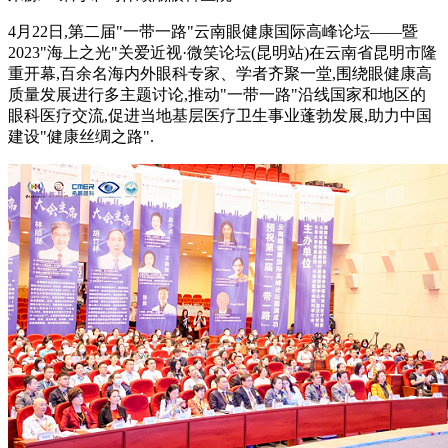
4月22日,第二届"一带一路"云南眼健康国际高峰论坛——暨
2023"海上之光"关爱近视·微笑论坛(昆明站)在云南省昆明市隆
重开幕,百余名海内外眼科专家、学者齐聚一堂,围绕眼健康高
质量发展进行多主题讨论,推动"一带一路"沿线国家和地区的
眼科医疗交流,促进当地基层医疗卫生事业蓬勃发展,助力中国
建设"健康丝绸之路".