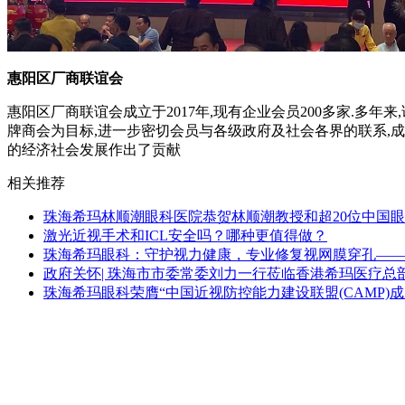
惠阳区厂商联谊会
惠阳区厂商联谊会成立于2017年,现有企业会员200多家.多
牌商会为目标,进一步密切会员与各级政府及社会各界的联系,
的经济社会发展作出了贡献
相关推荐
珠海希玛林顺潮眼科医院恭贺林顺潮教授和超20位中国眼
激光近视手术和ICL安全吗？哪种更值得做？
珠海希玛眼科：守护视力健康，专业修复视网膜穿孔——
政府关怀| 珠海市市委常委刘力一行莅临香港希玛医疗总
珠海希玛眼科荣膺“中国近视防控能力建设联盟(CAMP)成