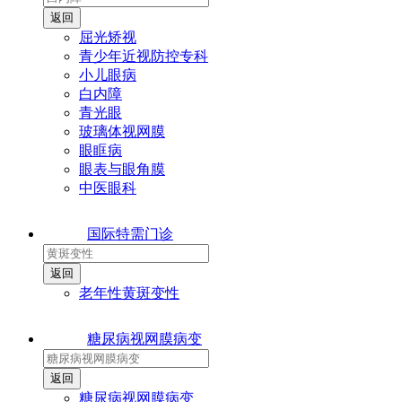
屈光矫视
青少年近视防控专科
小儿眼病
白内障
青光眼
玻璃体视网膜
眼眶病
眼表与眼角膜
中医眼科
国际特需门诊
老年性黄斑变性
糖尿病视网膜病变
糖尿病视网膜病变