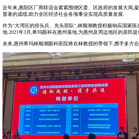
近年来,惠阳区厂商联谊会紧紧围绕区委、区政府的发展大局,
显著的成绩,助力全区经济社会各项事业实现高质量发展.
作为"大湾区的排头兵、先头部队",林顺潮教授积极响应国家医改,
地.2021年3月,希玛眼科在惠州落地,为惠州及周边地区的居
未来,惠州希玛林顺潮眼科医院将在林教授的带领下,携手多方合