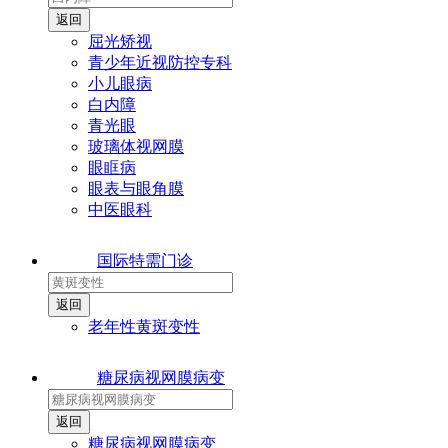
屈光矫视
青少年近视防控专科
小儿眼病
白内障
青光眼
玻璃体视网膜
眼眶病
眼表与眼角膜
中医眼科
国际特需门诊
老年性黄斑变性
糖尿病视网膜病变
糖尿病视网膜病变