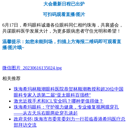
大会最新日程已出炉
可扫码观看直播/图片
6月17日，希玛眼科诚邀各位眼科同仁相约珠海，共襄盛会，
共谋眼科医学发展大计，为更多眼病患者守住光明和希望！
温馨提示：如您未能到场，扫描上方海报二维码即可观看直
播/图片哦~
微信图片_20230616135024.jpg
相关推荐
珠海希玛林顺潮眼科医院恭贺林顺潮教授和超20位中国
眼科专家入选第二届“亚太眼科百强榜”
激光近视手术和ICL安全吗？哪种更值得做？
珠海希玛眼科：守护视力健康，专业修复视网膜穿孔
——从古天乐右眼两处穿孔谈起
政府关怀| 珠海市市委常委刘力一行莅临香港希玛医疗总
部拜访交流