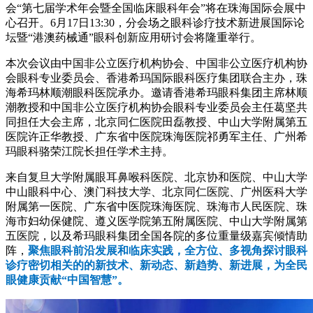
会“第七届学术年会暨全国临床眼科年会”将在珠海国际会展中
心召开。6月17日13:30，分会场之眼科诊疗技术新进展国际论
坛暨“港澳药械通”眼科创新应用研讨会将隆重举行。
本次会议由中国非公立医疗机构协会、中国非公立医疗机构协
会眼科专业委员会、香港希玛国际眼科医疗集团联合主办，珠
海希玛林顺潮眼科医院承办。邀请香港希玛眼科集团主席林顺
潮教授和中国非公立医疗机构协会眼科专业委员会主任葛坚共
同担任大会主席，北京同仁医院田磊教授、中山大学附属第五
医院许正华教授、广东省中医院珠海医院祁勇军主任、广州希
玛眼科骆荣江院长担任学术主持。
来自复旦大学附属眼耳鼻喉科医院、北京协和医院、中山大学
中山眼科中心、澳门科技大学、北京同仁医院、广州医科大学
附属第一医院、广东省中医院珠海医院、珠海市人民医院、珠
海市妇幼保健院、遵义医学院第五附属医院、中山大学附属第
五医院，以及希玛眼科集团全国各院的多位重量级嘉宾倾情助
阵，
聚焦眼科前沿发展和临床实践，全方位、多视角探讨眼科
诊疗密切相关的的新技术、新动态、新趋势、新进展，为全民
眼健康贡献“中国智慧”。