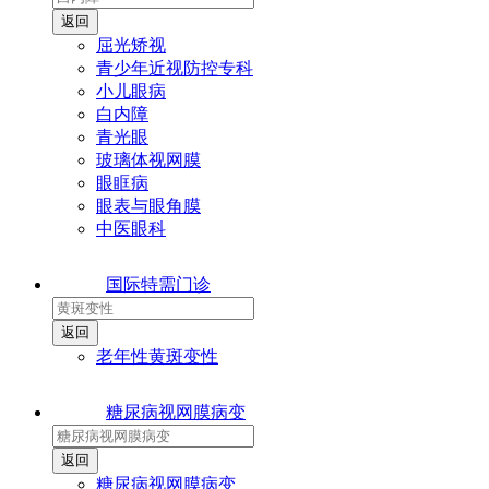
屈光矫视
青少年近视防控专科
小儿眼病
白内障
青光眼
玻璃体视网膜
眼眶病
眼表与眼角膜
中医眼科
国际特需门诊
老年性黄斑变性
糖尿病视网膜病变
糖尿病视网膜病变