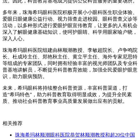
法。因此，科普教育基地成为提供公众科普服务的重要场所。
多年来，珠海希玛眼科医院积极开展小小眼科医生职业体验、
爱眼日眼健康公益行动、视力筛查走进校园、眼科普查义诊等
活动，以多种形式进行爱眼护眼宣传教育，让更多的人有机会
深入了解眼健康基础知识，使呵护眼睛、科学用眼家喻户晓，
深入人心。
珠海希玛眼科医院组建由林顺潮教授、李敏超院长、卢争鸣院
长、杜成玲主任、郑艳秋主任、黄立平主任、海外专家尼思特
等组成的专家团队，同时拥有经验丰富的视光师团队及专业科
普基地讲解员，不断提升科普教育效能，加强全民爱眼护眼意
识，助力眼病预防。
未来，希玛眼科将持续整合科普资源，丰富科普渠道，打
造“希玛特色”，助力科普教育取得明显成效，为提升全民素
质、推动社会科普教育事业高质量发展做出应有的贡献。
相关推荐
珠海希玛林顺潮眼科医院恭贺林顺潮教授和超20位中国