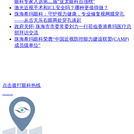
眼科专家入选第二届“亚太眼科百强榜”
激光近视手术和ICL安全吗？哪种更值得做？
珠海希玛眼科：守护视力健康，专业修复视网膜穿孔
——从古天乐右眼两处穿孔谈起
政府关怀| 珠海市市委常委刘力一行莅临香港希玛医疗总
部拜访交流
珠海希玛眼科荣膺“中国近视防控能力建设联盟(CAMP)
成员级单位”
点击拨打眼科热线
0756-6321018