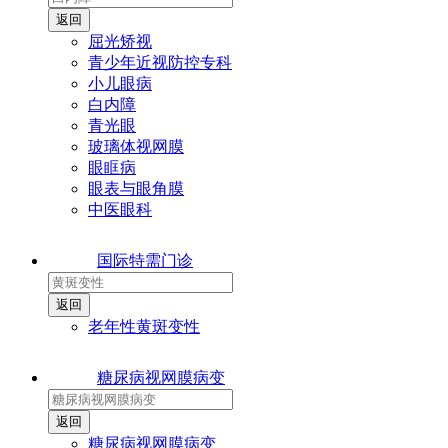
屈光矫视
青少年近视防控专科
小儿眼病
白内障
青光眼
玻璃体视网膜
眼眶病
眼表与眼角膜
中医眼科
国际特需门诊
老年性黄斑变性
糖尿病视网膜病变
糖尿病视网膜病变