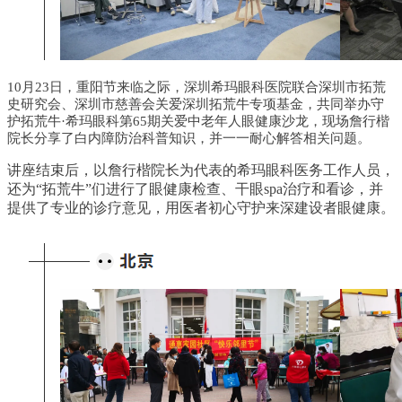
10月23日，重阳节来临之际，深圳希玛眼科医院联合深圳市拓荒
史研究会、深圳市慈善会关爱深圳拓荒牛专项基金，共同举办守
护拓荒牛·希玛眼科第65期关爱中老年人眼健康沙龙，现场詹行楷
院长分享了白内障防治科普知识，
并一一耐心解答相关问题。
讲座结束后，以詹行楷院长为代表的希玛眼科医务工作人员
，
还为“
拓荒牛
”们进行了眼健康检查、干眼spa治疗和看诊，并
提供了专业的诊疗意见，用医者初心守护来深建设者眼健康。