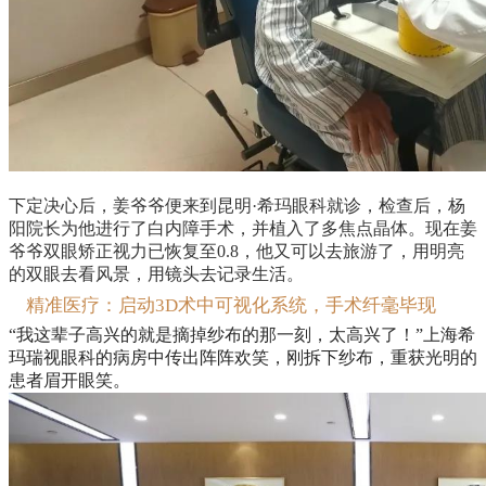
下定决心后，姜爷爷便来到昆明·希玛眼科就诊，检查后，杨
阳院长为他进行了白内障手术，并植入了多焦点晶体。现在姜
爷爷双眼矫正视力已恢复至0.8，他又可以去旅游了，用明亮
的双眼去看风景，用镜头去记录生活。
精准医疗：
启动3D术中可视化系统，手术纤毫毕现
“我这辈子高兴的就是摘掉纱布的那一刻，太高兴了！”上海希
玛瑞视眼科的病房中传出阵阵欢笑，刚拆下纱布，重获光明的
患者眉开眼笑。