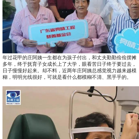
年过花甲的庄阿姨一生都在为孩子付出，和丈夫勤勤俭俭摆摊
多年，终于抚育子女成长上了大学，眼看苦日子终于要过去，
日子慢慢好起来。却不料，近两年庄阿姨总感觉视力越来越模
糊，明明光线很好，可就是看什么都模糊不清、黑乎乎的。