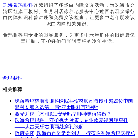
珠海希玛眼科
连续组织了多场白内障义诊活动，为珠海市金
湾区红旗三板村、鱼月村居家养老服务中心近百名群众举行
白内障知识科普讲座和免费义诊检查，让更多中老年朋友认
识白内障相关知识。
希玛眼科用专业的眼界服务，为更多中老年群体的眼健康保
驾护航，守护好他们光明美好的晚年生活。
希玛眼科
相关推荐
珠海希玛林顺潮眼科医院恭贺林顺潮教授和超20位中国
眼科专家入选第二届“亚太眼科百强榜”
激光近视手术和ICL安全吗？哪种更值得做？
珠海希玛眼科：守护视力健康，专业修复视网膜穿孔
——从古天乐右眼两处穿孔谈起
政府关怀| 珠海市市委常委刘力一行莅临香港希玛医疗总