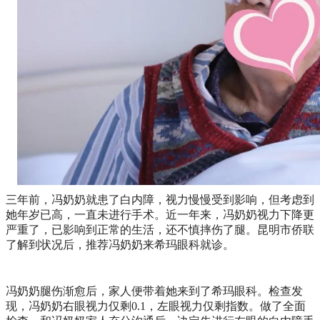
三年前，冯奶奶就患了白内障，视力慢慢受到影响，但考虑到
她年岁已高，一直未进行手术。近一年来，冯奶奶视力下降更
严重了，已影响到正常的生活，还不慎摔伤了腿。昆明市侨联
了解到状况后，推荐冯奶奶来希玛眼科就诊。
冯奶奶腿伤渐愈后，家人便带着她来到了希玛眼科。检查发
现，冯奶奶右眼视力仅剩0.1，左眼视力仅剩指数。做了全面