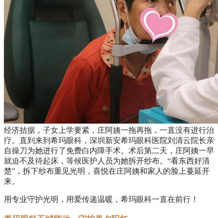
经济拮据，子女上学要紧，庄阿姨一拖再拖，一直没有进行治
疗。直到来到希玛眼科，深圳新安希玛眼科医院刘清云院长亲
自操刀为她进行了免费白内障手术。术后第二天，庄阿姨一早
就迫不及待起床，等候医护人员为她拆开纱布。“看东西好清
楚”，拆下纱布重见光明，喜悦在庄阿姨和家人的脸上蔓延开
来。
用专业守护光明，用爱传递温暖，希玛眼科一直在前行！