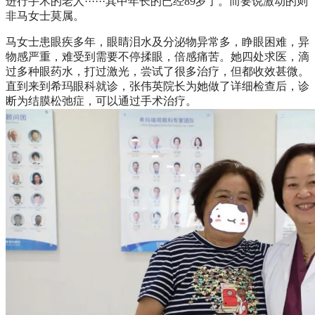
进行手术的老人······其中年长的已经89岁了。而要说激动的则
非马女士莫属。
马女士患眼疾多年，眼睛泪水及分泌物异常多，睁眼困难，异
物感严重，难受到需要不停揉眼，倍感痛苦。她四处求医，滴
过多种眼药水，打过激光，尝试了很多治疗，但都收效甚微。
直到来到希玛眼科就诊，张伟英院长为她做了详细检查后，诊
断为结膜松弛症，可以通过手术治疗。