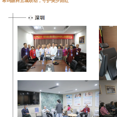
希玛眼科五城联动，守护美夕阳红