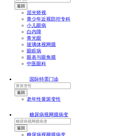
屈光矫视
青少年近视防控专科
小儿眼病
白内障
青光眼
玻璃体视网膜
眼眶病
眼表与眼角膜
中医眼科
国际特需门诊
老年性黄斑变性
糖尿病视网膜病变
糖尿病视网膜病变