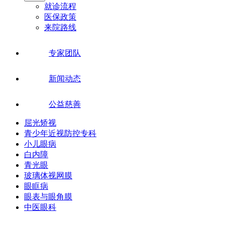
就诊流程
医保政策
来院路线
专家团队
新闻动态
公益慈善
屈光矫视
青少年近视防控专科
小儿眼病
白内障
青光眼
玻璃体视网膜
眼眶病
眼表与眼角膜
中医眼科