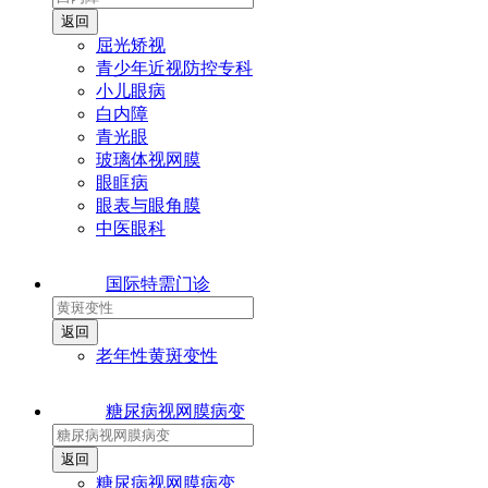
屈光矫视
青少年近视防控专科
小儿眼病
白内障
青光眼
玻璃体视网膜
眼眶病
眼表与眼角膜
中医眼科
国际特需门诊
老年性黄斑变性
糖尿病视网膜病变
糖尿病视网膜病变