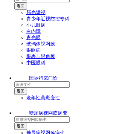
屈光矫视
青少年近视防控专科
小儿眼病
白内障
青光眼
玻璃体视网膜
眼眶病
眼表与眼角膜
中医眼科
国际特需门诊
老年性黄斑变性
糖尿病视网膜病变
糖尿病视网膜病变