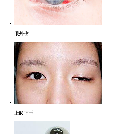
眼外伤
上睑下垂