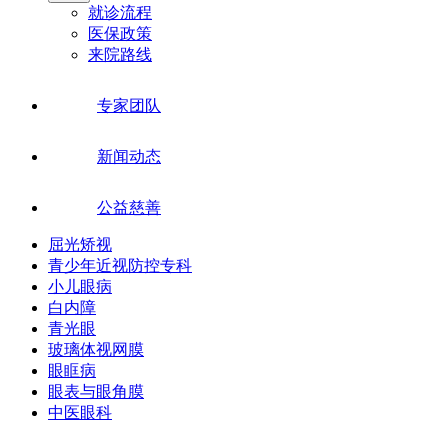
就诊流程
医保政策
来院路线
专家团队
新闻动态
公益慈善
屈光矫视
青少年近视防控专科
小儿眼病
白内障
青光眼
玻璃体视网膜
眼眶病
眼表与眼角膜
中医眼科