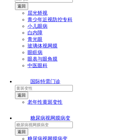
屈光矫视
青少年近视防控专科
小儿眼病
白内障
青光眼
玻璃体视网膜
眼眶病
眼表与眼角膜
中医眼科
国际特需门诊
老年性黄斑变性
糖尿病视网膜病变
糖尿病视网膜病变