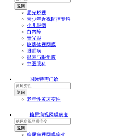
屈光矫视
青少年近视防控专科
小儿眼病
白内障
青光眼
玻璃体视网膜
眼眶病
眼表与眼角膜
中医眼科
国际特需门诊
老年性黄斑变性
糖尿病视网膜病变
糖尿病视网膜病变