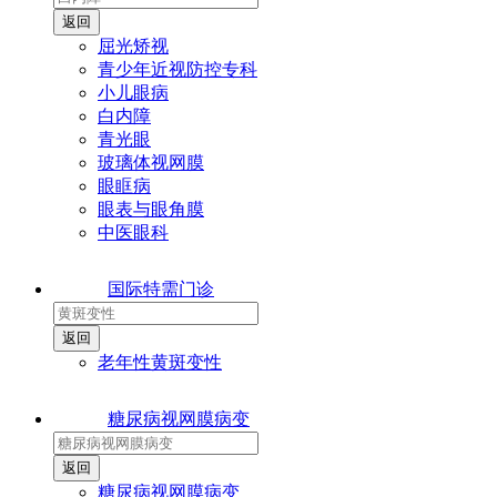
屈光矫视
青少年近视防控专科
小儿眼病
白内障
青光眼
玻璃体视网膜
眼眶病
眼表与眼角膜
中医眼科
国际特需门诊
老年性黄斑变性
糖尿病视网膜病变
糖尿病视网膜病变