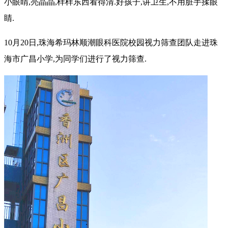
小眼睛,亮晶晶,样样东西看得清.好孩子,讲卫生,不用脏手揉眼
睛.
10月20日,珠海希玛林顺潮眼科医院校园视力筛查团队走进珠
海市广昌小学,为同学们进行了视力筛查.