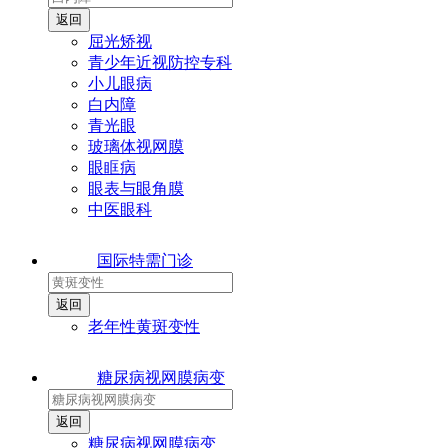
屈光矫视
青少年近视防控专科
小儿眼病
白内障
青光眼
玻璃体视网膜
眼眶病
眼表与眼角膜
中医眼科
国际特需门诊
老年性黄斑变性
糖尿病视网膜病变
糖尿病视网膜病变