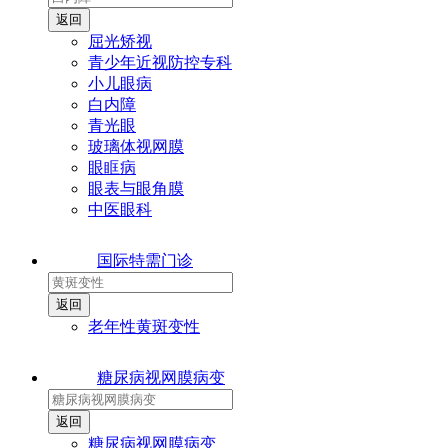
屈光矫视
青少年近视防控专科
小儿眼病
白内障
青光眼
玻璃体视网膜
眼眶病
眼表与眼角膜
中医眼科
国际特需门诊
老年性黄斑变性
糖尿病视网膜病变
糖尿病视网膜病变