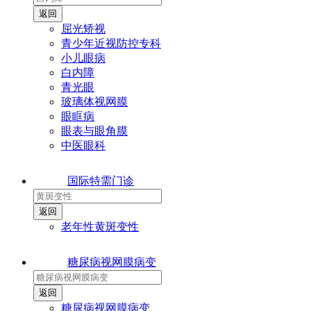
屈光矫视
青少年近视防控专科
小儿眼病
白内障
青光眼
玻璃体视网膜
眼眶病
眼表与眼角膜
中医眼科
国际特需门诊
老年性黄斑变性
糖尿病视网膜病变
糖尿病视网膜病变