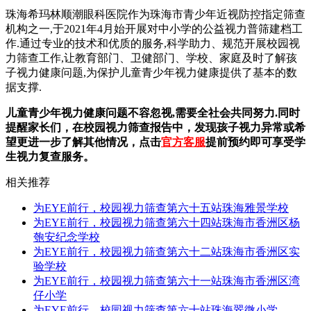
珠海希玛林顺潮眼科医院作为珠海市青少年近视防控指定筛查
机构之一,于2021年4月始开展对中小学的公益视力普筛建档工
作.通过专业的技术和优质的服务,科学助力、规范开展校园视
力筛查工作,让教育部门、卫健部门、学校、家庭及时了解孩
子视力健康问题,为保护儿童青少年视力健康提供了基本的数
据支撑.
儿童青少年视力健康问题不容忽视,需要全社会共同努力.同时
提醒家长们，在校园视力筛查报告中，发现孩子视力异常或希
望更进一步了解其他情况，点击
官方客服
提前预约即可享受学
生视力复查服务。
相关推荐
为EYE前行，校园视力筛查第六十五站珠海雅景学校
为EYE前行，校园视力筛查第六十四站珠海市香洲区杨
匏安纪念学校
为EYE前行，校园视力筛查第六十二站珠海市香洲区实
验学校
为EYE前行，校园视力筛查第六十一站珠海市香洲区湾
仔小学
为EYE前行，校园视力筛查第六十站珠海翠微小学