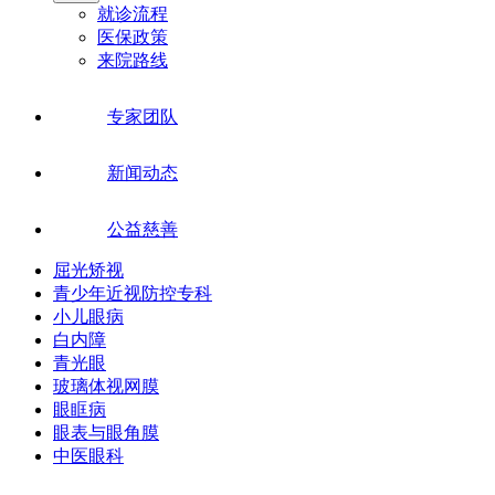
就诊流程
医保政策
来院路线
专家团队
新闻动态
公益慈善
屈光矫视
青少年近视防控专科
小儿眼病
白内障
青光眼
玻璃体视网膜
眼眶病
眼表与眼角膜
中医眼科