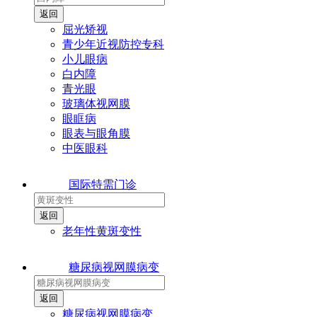
屈光矫视
青少年近视防控专科
小儿眼病
白内障
青光眼
玻璃体视网膜
眼眶病
眼表与眼角膜
中医眼科
国际特需门诊
老年性黄斑变性
糖尿病视网膜病变
糖尿病视网膜病变