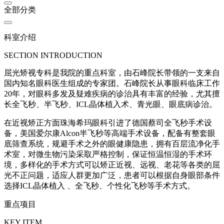
全部分类
科室介绍
SECTION INTRODUCTION
屈光矫视专科是我院的重点科室，由石峰院长带领的一支来自
国内知名眼科医生组成的专家团。石峰院长从事眼科临床工作
20年，对眼科多发及疑难疾病的诊治具有丰富的经验，尤其擅
长全飞秒、半飞秒、ICL晶体植入术、青光眼、眼底病诊治。
在近视矫正方面珠海希玛眼科引进了德国蔡司全飞秒手术设
备，美国爱尔康Alcon半飞秒等高端手术设备，配备有整套眼
底筛查系统，规避手术之外的眼健康隐患，拥有百层流净化手
术室，对微生物污染采取严格控制，保证恒温恒湿的手术环
境，多样化的手术方式可以矫正近视、远视、老花等各类的屈
光不正问题，适应人群更加广泛，患者可以根据自身眼部条件
选择ICL晶体植入 、全飞秒、个性化飞秒等手术方式。
重点项目
KEY ITEM