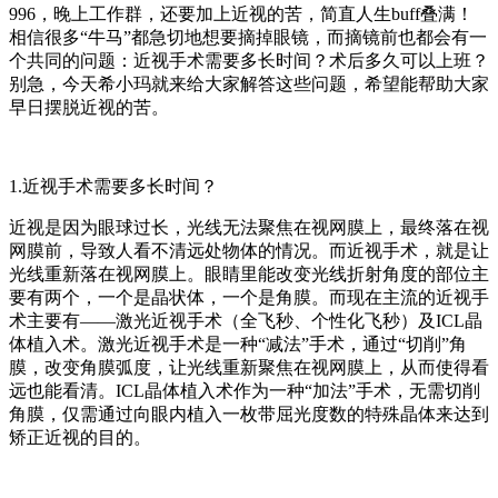
996，晚上工作群，还要加上近视的苦，简直人生buff叠满！
相信很多“牛马”都急切地想要摘掉眼镜，而摘镜前也都会有一
个共同的问题：近视手术需要多长时间？术后多久可以上班？
别急，今天希小玛就来给大家解答这些问题，希望能帮助大家
早日摆脱近视的苦。
1.近视手术需要多长时间？
近视是因为眼球过长，光线无法聚焦在视网膜上，最终落在视
网膜前，导致人看不清远处物体的情况。而近视手术，就是让
光线重新落在视网膜上。眼睛里能改变光线折射角度的部位主
要有两个，一个是晶状体，一个是角膜。而现在主流的近视手
术主要有——激光近视手术（全飞秒、个性化飞秒）及ICL晶
体植入术。激光近视手术是一种“减法”手术，通过“切削”角
膜，改变角膜弧度，让光线重新聚焦在视网膜上，从而使得看
远也能看清。ICL晶体植入术作为一种“加法”手术，无需切削
角膜，仅需通过向眼内植入一枚带屈光度数的特殊晶体来达到
矫正近视的目的。