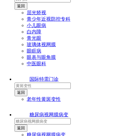
屈光矫视
青少年近视防控专科
小儿眼病
白内障
青光眼
玻璃体视网膜
眼眶病
眼表与眼角膜
中医眼科
国际特需门诊
老年性黄斑变性
糖尿病视网膜病变
糖尿病视网膜病变