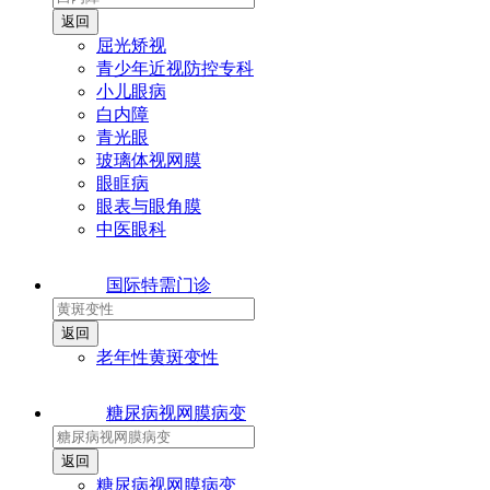
屈光矫视
青少年近视防控专科
小儿眼病
白内障
青光眼
玻璃体视网膜
眼眶病
眼表与眼角膜
中医眼科
国际特需门诊
老年性黄斑变性
糖尿病视网膜病变
糖尿病视网膜病变