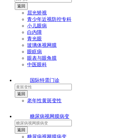
屈光矫视
青少年近视防控专科
小儿眼病
白内障
青光眼
玻璃体视网膜
眼眶病
眼表与眼角膜
中医眼科
国际特需门诊
老年性黄斑变性
糖尿病视网膜病变
糖尿病视网膜病变