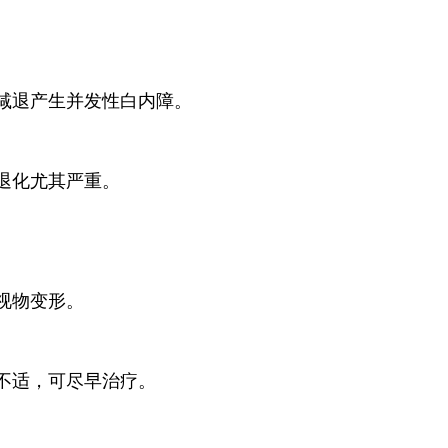
减退产生并发性白内障。
退化尤其严重。
视物变形。
不适，可尽早治疗。