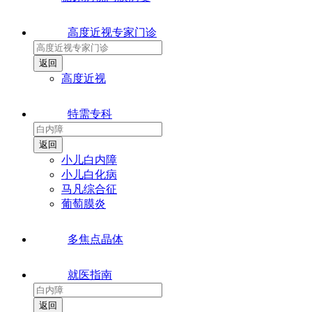
高度近视专家门诊
高度近视
特需专科
小儿白内障
小儿白化病
马凡综合征
葡萄膜炎
多焦点晶体
就医指南