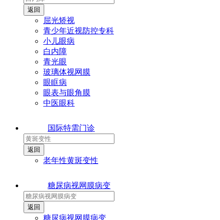
屈光矫视
青少年近视防控专科
小儿眼病
白内障
青光眼
玻璃体视网膜
眼眶病
眼表与眼角膜
中医眼科
国际特需门诊
老年性黄斑变性
糖尿病视网膜病变
糖尿病视网膜病变