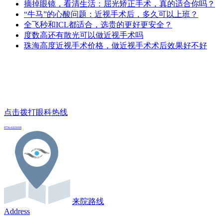
摘掉眼镜，看清生活：屈光矫正手术，真的适合你吗？
“牛马”的心酸问题：近视手术后，多久可以上班？
全飞秒和ICL都适合，选贵的更好更安全？
度数高还有散光可以做近视手术吗
珠海高度近视手术价格，做近视手术术后效果好不好
点击拨打眼科热线
0756-6321018
来院路线
Address