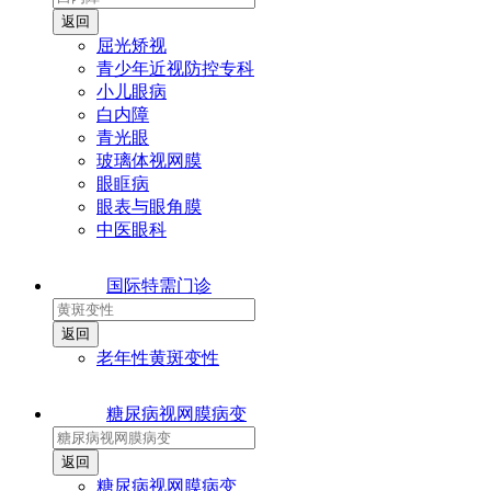
屈光矫视
青少年近视防控专科
小儿眼病
白内障
青光眼
玻璃体视网膜
眼眶病
眼表与眼角膜
中医眼科
国际特需门诊
老年性黄斑变性
糖尿病视网膜病变
糖尿病视网膜病变