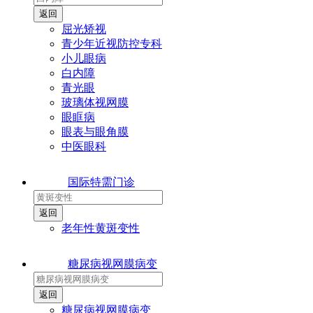
屈光矫视
青少年近视防控专科
小儿眼病
白内障
青光眼
玻璃体视网膜
眼眶病
眼表与眼角膜
中医眼科
国际特需门诊
老年性黄斑变性
糖尿病视网膜病变
糖尿病视网膜病变