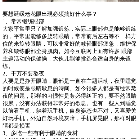
要想延缓老花眼出現必须搞好什么事？
1、常常锻练眼部
大家平常里只了解加强锻炼，实际上眼部也是能够锻练
的，平常里能够多旋转眼睛，常常前后左右等不一样方
位的来旋转眼睛，可以非常好的减轻眼部疲惫，维护保
养和锻练眼部全身肌肉。如今互联网上面有许多 眼部
主题活动的保健操，大伙儿能够挑选合适自身的来锻
练。
2、干万不要熬夜
人要是是挣开眼睛，眼部是一直在主题活动，夜里睡觉
的时候便是眼睛歇息的時间。如今很多人都是有经常熬
夜的问题，那样的习惯性是务必得纠正的，要不然眼睛
很累，没有办法获得非常好的歇息。也有一些人到睡觉
以前看手机，躺着玩手机，自身姿态也不对，又喜爱关
灯玩手机，外边自然环境灰暗，手机屏晃眼，那样对眼
睛都是损害。
3、多吃一些有利于眼睛的食材