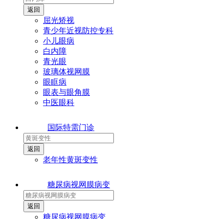
屈光矫视
青少年近视防控专科
小儿眼病
白内障
青光眼
玻璃体视网膜
眼眶病
眼表与眼角膜
中医眼科
国际特需门诊
老年性黄斑变性
糖尿病视网膜病变
糖尿病视网膜病变