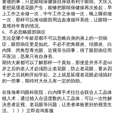
要做的事，只是眼睛保健操自身就有利于眼睛。大伙儿
要想延缓老花眼产生，能够把眼睛保健操再次捡起，早
上工作之余做一次，中午工作之余做一次，晚上睡前做
一次，那样可以推动眼部周边血液循环系统，让眼睛一
直维持年青的情况。
6、不必忽略眼部病症
无论是哪个年龄层都不可以忽略自身的身上的一切病
症，眼部病症更是如此。不必不把角膜炎、结膜炎、白
內障、闭角型青光眼、近视等当回事，得了眼部病症而
不医治，恶果只有自身吞。
期待大家都可以了解那样一个真知，那便是并并不是60
岁之后的老人才必须防止老花眼，防止老花眼，要从四
十岁之后就刚开始学起。之上就是延缓老花眼必须搞好
的一些事，期待对大伙儿有一定的协助。
在珠海希玛眼科医院，白内障手术往往会联合人工晶体
植入术，通过植入合适度数的人工晶体，可以一次性解
决患者近视、老花眼等问题，让患者体验更好的视觉生
活。 》》》立即咨询客服