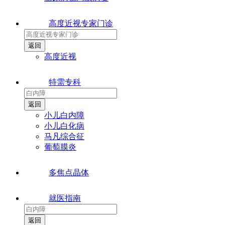
高度近视专家门诊
高度近视
特需专科
小儿白内障
小儿白化病
马凡综合征
葡萄膜炎
多焦点晶体
就医指南