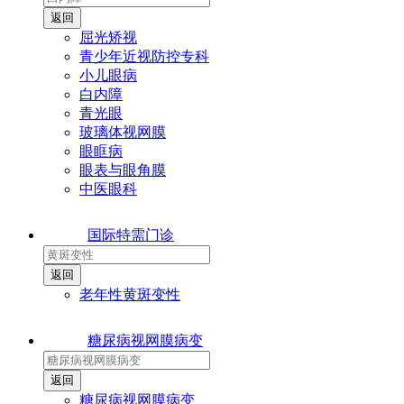
屈光矫视
青少年近视防控专科
小儿眼病
白内障
青光眼
玻璃体视网膜
眼眶病
眼表与眼角膜
中医眼科
国际特需门诊
老年性黄斑变性
糖尿病视网膜病变
糖尿病视网膜病变