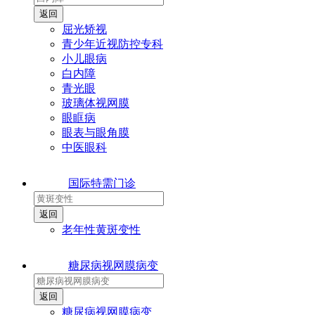
屈光矫视
青少年近视防控专科
小儿眼病
白内障
青光眼
玻璃体视网膜
眼眶病
眼表与眼角膜
中医眼科
国际特需门诊
老年性黄斑变性
糖尿病视网膜病变
糖尿病视网膜病变