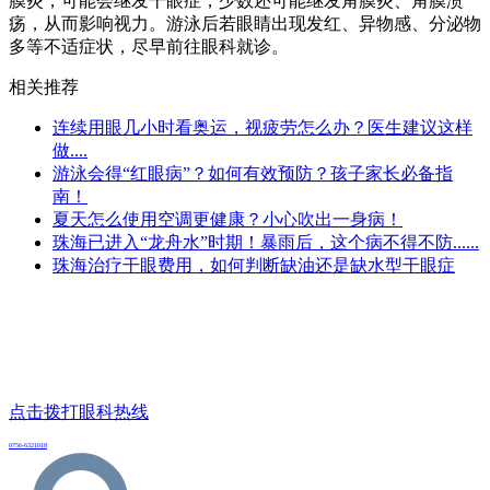
膜炎，可能会继发干眼症，少数还可能继发角膜炎、角膜溃
疡，从而影响视力。游泳后若眼睛出现发红、异物感、分泌物
多等不适症状，尽早前往眼科就诊。
相关推荐
连续用眼几小时看奥运，视疲劳怎么办？医生建议这样
做....
游泳会得“红眼病”？如何有效预防？孩子家长必备指
南！
夏天怎么使用空调更健康？小心吹出一身病！
珠海已进入“龙舟水”时期！暴雨后，这个病不得不防......
珠海治疗干眼费用，如何判断缺油还是缺水型干眼症
点击拨打眼科热线
0756-6321018