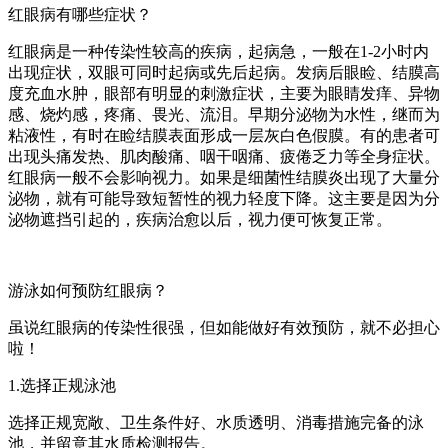
红眼病有哪些症状？
红眼病是一种传染性较高的疾病，起病急，一般在1-2小时内
出现症状，双眼可同时起病或先后起病。发病后眼睑、结膜高
度充血水肿，眼部有明显的刺激症状，主要为眼睛发痒、异物
感、烧灼感，疼痛、畏光、流泪。早期分泌物为水性，继而为
粘液性，有时在睑结膜表面形成一层灰白色假膜。有的患者可
出现头痛发热、肌肉酸痛、咽干咽痛、疲倦乏力等全身症状。
红眼病一般不会影响视力。如果是细菌性结膜炎出现了大量分
泌物，就有可能导致短暂性的视力轻度下降。这主要是因为分
泌物遮挡引起的，疾病治愈以后，视力便可恢复正常。
游泳如何预防红眼病？
虽说红眼病的传染性很强，但如能做好有效预防，就不必担心
啦！
1.选择正规泳池
选择正规宽敞、卫生条件好、水质透明、消毒措施完备的泳
池，并留意其水质检测报告。