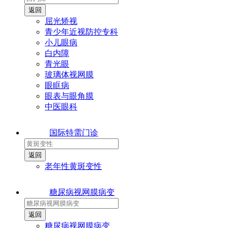
屈光矫视
青少年近视防控专科
小儿眼病
白内障
青光眼
玻璃体视网膜
眼眶病
眼表与眼角膜
中医眼科
国际特需门诊
老年性黄斑变性
糖尿病视网膜病变
糖尿病视网膜病变