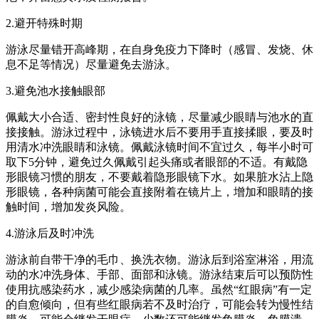
2.避开特殊时期
游泳尽量错开高峰期，在自身免疫力下降时（感冒、发烧、休
息不足等情况）尽量避免去游泳。
3.避免池水接触眼部
佩戴大小合适、密封性良好的泳镜，尽量减少眼睛与池水的直
接接触。游泳过程中，泳镜进水后不要用手直接揉眼，要及时
用清水冲洗眼睛和泳镜。佩戴泳镜时间不宜过久，每半小时可
取下5分钟，避免过久佩戴引起头痛或者眼部的不适。有戴隐
形眼镜习惯的朋友，不要戴着隐形眼镜下水。如果脏水沾上隐
形眼镜，各种病菌可能会直接附着在镜片上，增加和眼睛的接
触时间，增加发炎风险。
4.游泳后及时冲洗
游泳前自带干净的毛巾、换洗衣物。游泳后到浴室淋浴，用流
动的水冲洗身体、手部、面部和泳镜。游泳结束后可以预防性
使用抗感染药水，减少感染病菌的几率。虽然“红眼病”有一定
的自愈倾向，但有些红眼病若不及时治疗，可能会转为慢性结