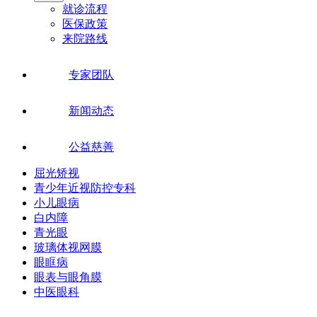
就诊流程
医保政策
来院路线
专家团队
新闻动态
公益慈善
屈光矫视
青少年近视防控专科
小儿眼病
白内障
青光眼
玻璃体视网膜
眼眶病
眼表与眼角膜
中医眼科