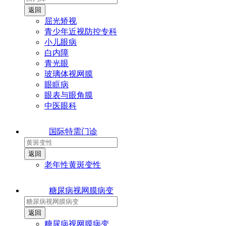
屈光矫视
青少年近视防控专科
小儿眼病
白内障
青光眼
玻璃体视网膜
眼眶病
眼表与眼角膜
中医眼科
国际特需门诊
老年性黄斑变性
糖尿病视网膜病变
糖尿病视网膜病变