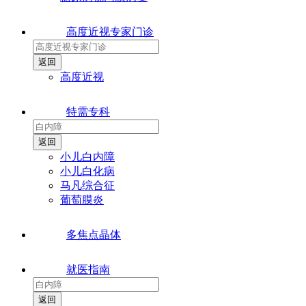
高度近视专家门诊
高度近视
特需专科
小儿白内障
小儿白化病
马凡综合征
葡萄膜炎
多焦点晶体
就医指南